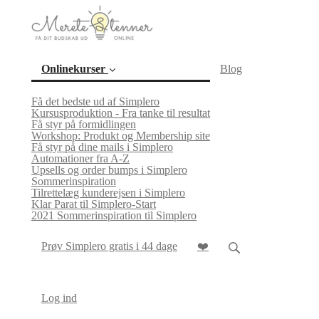
Onlinekurser
Blog
Få det bedste ud af Simplero
Kursusproduktion - Fra tanke til resultat
Få styr på formidlingen
(current)
Workshop: Produkt og Membership site
Få styr på dine mails i Simplero
Automationer fra A-Z
Upsells og order bumps i Simplero
Sommerinspiration
Tilrettelæg kunderejsen i Simplero
Klar Parat til Simplero-Start
2021 Sommerinspiration til Simplero
Prøv Simplero gratis i 44 dage
❤️
Log ind