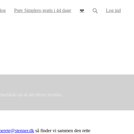
log
Prøv Simplero gratis i 44 dage
❤️
Log ind
 budskab ud så det bliver forstået.
merete@stenner.dk
så finder vi sammen den rette