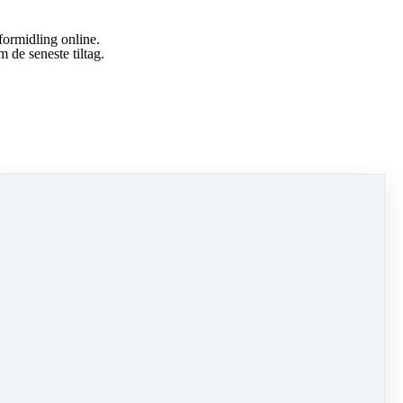
formidling online.
 de seneste tiltag.
-forretning.
 mere.