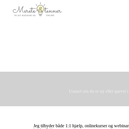
Uanset om du er ny eller garvet i 
Jeg tilbyder både 1:1 hjælp, onlinekurser og webinar