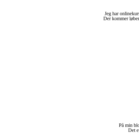
Jeg har onlinekur
Der kommer løbende
På min blog
Det e